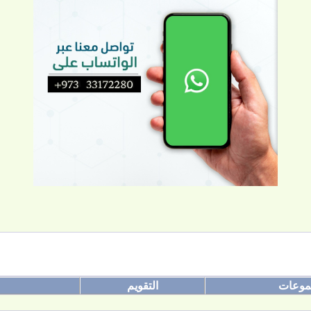
موعات
التقويم