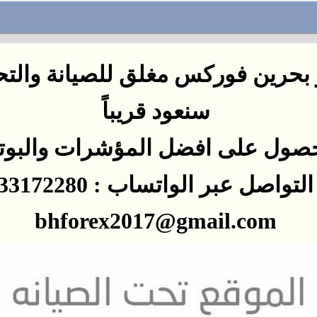
بحرين فوركس مغلق للصيانة والت
سنعود
قريباً
صول على افضل المؤشرات
والبو
اصل عبر الواتساب : 0097333172280
bhforex2017@gmail.com