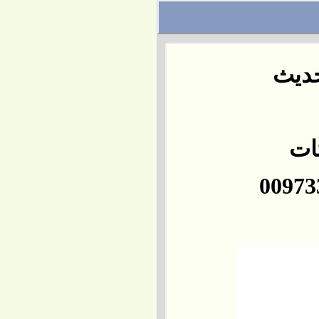
حديث
تات