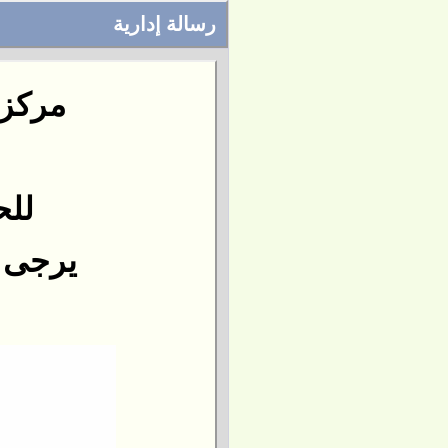
رسالة إدارية
مركز 
للح
يرجى التو