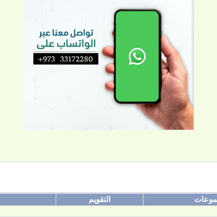
موعات
التقويم