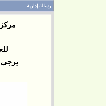
رسالة إدارية
مركز 
للح
يرجى التو