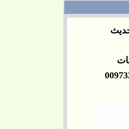
حديث
تات