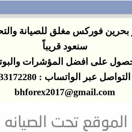
بحرين فوركس مغلق للصيانة والت
سنعود
قريباً
صول على افضل المؤشرات
والبو
اصل عبر الواتساب : 0097333172280
bhforex2017@gmail.com