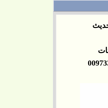
حديث
تات