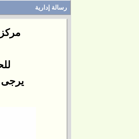
رسالة إدارية
مركز 
للح
يرجى التو