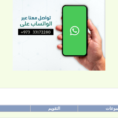
موعات
التقويم