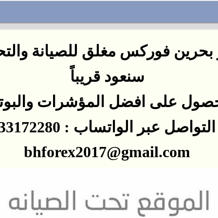
بحرين فوركس مغلق للصيانة والت
سنعود
قريباً
صول على افضل المؤشرات
والبو
اصل عبر الواتساب : 0097333172280
bhforex2017@gmail.com