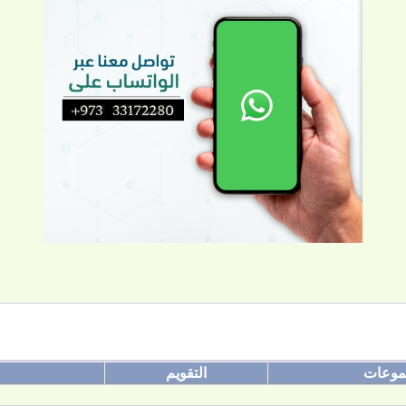
موعات
التقويم