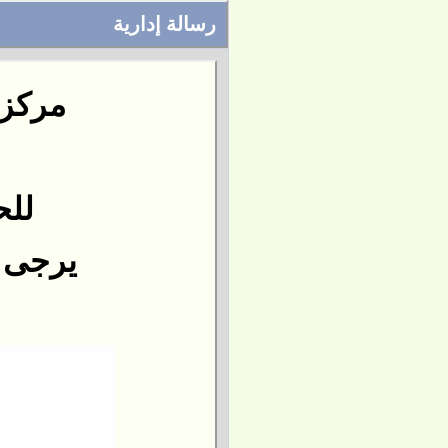
رسالة إدارية
مركز 
للح
يرجى التو