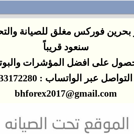
بحرين فوركس مغلق للصيانة والت
سنعود
قريباً
صول على افضل المؤشرات
والبو
اصل عبر الواتساب : 0097333172280
bhforex2017@gmail.com