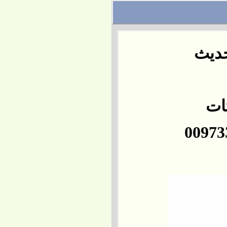
حديث
تات